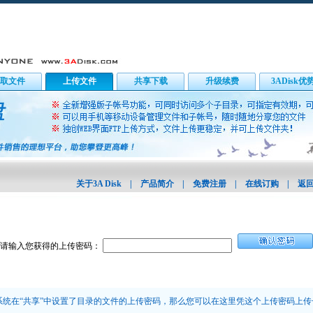
取文件
上传文件
共享下载
升级续费
3ADisk优
关于3A Disk
|
产品简介
|
免费注册
|
在线订购
|
返
请输入您获得的上传密码：
统在“共享”中设置了目录的文件的上传密码，那么您可以在这里凭这个上传密码上传