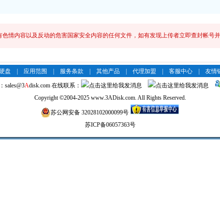
有色情内容以及反动的危害国家安全内容的任何文件，如有发现上传者立即查封帐号并
络硬盘
|
应用范围
|
服务条款
|
其他产品
|
代理加盟
|
客服中心
|
友情
：
sales@3
A
disk.com
在线联系：
Copyright
©
2004-2025 www.3ADisk.com. All Rights Reserved.
苏公网安备 32028102000099号
苏ICP备06057363号