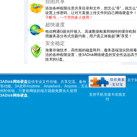
自由共享
添加各种权限任意共享目录和文件，想怎么“享”，就怎么“
设置上传密码，让对方直接上传文件到自己网络硬盘中！
子帐号，一个空间多人使用！
超快速度
电信网通G级光纤接入、高速数据检索和独特的缓存机制
用服务器分布式负载均衡，用户真正体验超“爽”享受！
安全稳定
海量存储技术，高性能的磁盘阵列，服务器端顶尖防病毒
活的各种权限设置，使3ADisk网络硬盘的安全性远远高
技术的U盘。
关于
3
3ADisk
网络硬盘
提供专业文件存储、共享交流、备份
等功能。3A意即Anytime、Anywhere、Anyone，无论
何时何地，只要有网络的地方就能免费永久使用
支持手机充值卡在线支
3ADisk
网络硬盘
。
付