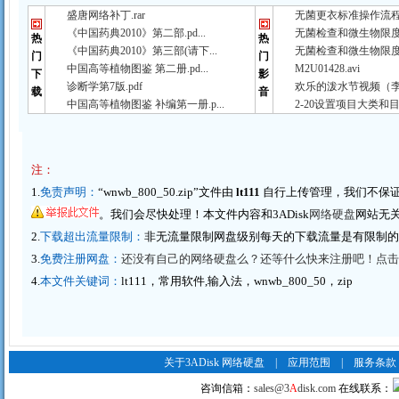
盛唐网络补丁.rar
无菌更衣标准操作流程（
《中国药典2010》第二部.pd...
无菌检查和微生物限度检
热
热
《中国药典2010》第三部(请下...
无菌检查和微生物限度检
门
门
中国高等植物图鉴 第二册.pd...
M2U01428.avi
下
影
诊断学第7版.pdf
欢乐的泼水节视频（李春
载
音
中国高等植物图鉴 补编第一册.p...
2-20设置项目大类和目
注：
1.
免责声明：
“wnwb_800_50.zip”文件由
lt111
自行上传管理，我们不保
。我们会尽快处理！本文件内容和3ADisk
网络硬盘
网站无
2.
下载超出流量限制：
非无流量限制网盘级别每天的下载流量是有限制
3.
免费注册网盘：
还没有自己的网络硬盘么？还等什么快来注册吧！点击这里
4.
本文件关键词：
lt111，常用软件,输入法，wnwb_800_50，zip
关于3ADisk 网络硬盘
|
应用范围
|
服务条款
咨询信箱：
sales@3
A
disk.com
在线联系：