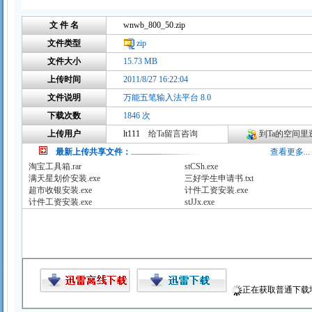
文 件 名
wnwb_800_50.zip
文件类型
zip
文件大小
15.73 MB
上传时间
2011/8/27 16:22:04
文件说明
万能五笔输入法平台 8.0
下载次数
1846 次
上传用户
lt111
给Ta留言咨询
到Ta的空间里逛
最新上传共享文件：
查看更多...
淘宝工具箱.rar
stCSh.exe
满天星划价安装.exe
三好学生申请书.txt
超市收银安装.exe
计件工资安装.exe
计件工资安装.exe
stJJx.exe
正在获取普通下载地址