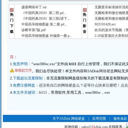
盛唐网络补丁.rar
无菌更衣标准操作流程（
《中国药典2010》第二部.pd...
无菌检查和微生物限度检
热
热
《中国药典2010》第三部(请下...
无菌检查和微生物限度检
门
门
中国高等植物图鉴 第二册.pd...
M2U01428.avi
下
影
诊断学第7版.pdf
欢乐的泼水节视频（李春
载
音
中国高等植物图鉴 补编第一册.p...
2-20设置项目大类和目
注：
1.
免责声明：
“wrar380sc.exe”文件由
lt111
自行上传管理，我们不保证此
。我们会尽快处理！本文件内容和3ADisk
网络硬盘
网站无
2.
下载超出流量限制：
非无流量限制网盘级别每天的下载流量是有限制
3.
免费注册网盘：
还没有自己的网络硬盘么？还等什么快来注册吧！点击这里
4.
本文件关键词：
lt111，常用软件,常用工具，wrar380sc，exe
关于3ADisk 网络硬盘
|
应用范围
|
服务条款
咨询信箱：
sales@3
A
disk.com
在线联系：