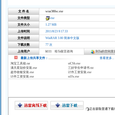
文 件 名
wrar380sc.exe
文件类型
exe
文件大小
1.27 MB
上传时间
2011/8/23 9:17:33
文件说明
WinRAR 3.80 简体中文版
下载次数
77 次
上传用户
lt111
给Ta留言咨询
到Ta的空间里逛
最新上传共享文件：
查看更多...
淘宝工具箱.rar
stCSh.exe
满天星划价安装.exe
三好学生申请书.txt
超市收银安装.exe
计件工资安装.exe
计件工资安装.exe
stJJx.exe
正在获取普通下载地址