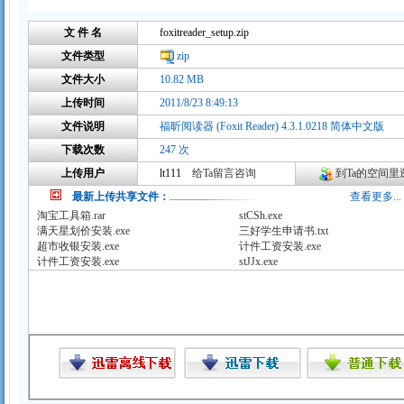
文 件 名
foxitreader_setup.zip
文件类型
zip
文件大小
10.82 MB
上传时间
2011/8/23 8:49:13
文件说明
福昕阅读器 (Foxit Reader) 4.3.1.0218 简体中文版
下载次数
247 次
上传用户
lt111
给Ta留言咨询
到Ta的空间里逛
最新上传共享文件：
查看更多...
淘宝工具箱.rar
stCSh.exe
满天星划价安装.exe
三好学生申请书.txt
超市收银安装.exe
计件工资安装.exe
计件工资安装.exe
stJJx.exe