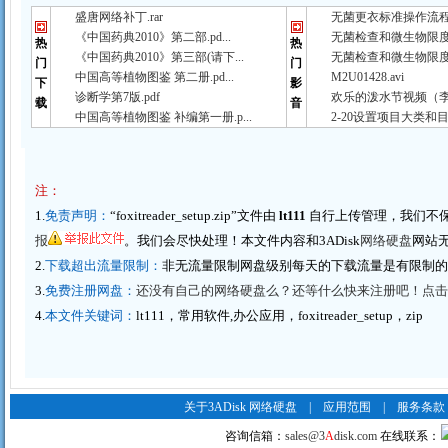
盛唐网络补丁.rar
无菌更衣标准操作流程（
《中国药典2010》第二部.pd...
无菌检查和微生物限度检
热
热
《中国药典2010》第三部(请下...
无菌检查和微生物限度检
门
门
中国高等植物图鉴 第二册.pd...
M2U01428.avi
下
影
诊断学第7版.pdf
欢乐的泼水节视频（李春
载
音
中国高等植物图鉴 补编第一册.p...
2-20设置项目大类和目
注：
1.
免责声明：
“foxitreader_setup.zip”文件由
lt111
自行上传管理，我们不
报
。我们会尽快处理！本文件内容和3ADisk
网络硬盘
网站
2.
下载超出流量限制：
非无流量限制网盘级别每天的下载流量是有限制
3.
免费注册网盘：
还没有自己的网络硬盘么？还等什么快来注册吧！点击这里
4.
本文件关键词：
lt111，常用软件,办公应用，foxitreader_setup，zip
关于3ADisk 网络硬盘
|
应用范围
|
服务条款
咨询信箱：
sales@3
A
disk.com
在线联系：