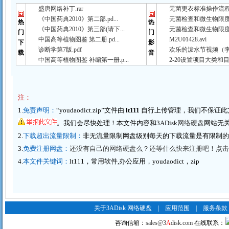
盛唐网络补丁.rar
无菌更衣标准操作流程（
《中国药典2010》第二部.pd...
无菌检查和微生物限度检
热
热
《中国药典2010》第三部(请下...
无菌检查和微生物限度检
门
门
中国高等植物图鉴 第二册.pd...
M2U01428.avi
下
影
诊断学第7版.pdf
欢乐的泼水节视频（李春
载
音
中国高等植物图鉴 补编第一册.p...
2-20设置项目大类和目
注：
1.
免责声明：
“youdaodict.zip”文件由
lt111
自行上传管理，我们不保证此
。我们会尽快处理！本文件内容和3ADisk
网络硬盘
网站无
2.
下载超出流量限制：
非无流量限制网盘级别每天的下载流量是有限制
3.
免费注册网盘：
还没有自己的网络硬盘么？还等什么快来注册吧！点击这里
4.
本文件关键词：
lt111，常用软件,办公应用，youdaodict，zip
关于3ADisk 网络硬盘
|
应用范围
|
服务条款
咨询信箱：
sales@3
A
disk.com
在线联系：