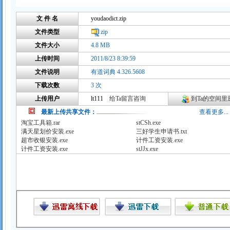
文 件 名
youdaodict.zip
文件类型
zip
文件大小
4.8 MB
上传时间
2011/8/23 8:39:59
文件说明
有道词典 4.326.5608
下载次数
3 次
上传用户
lt111
给Ta留言咨询
到Ta的空间里逛
最新上传共享文件：
查看更多...
淘宝工具箱.rar
stCSh.exe
满天星划价安装.exe
三好学生申请书.txt
超市收银安装.exe
计件工资安装.exe
计件工资安装.exe
stJJx.exe