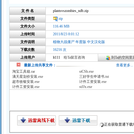
文 件 名
plantsvszombies_ndb.zip
文件类型
zip
文件大小
116.46 MB
上传时间
2011/8/23 8:01:12
文件说明
植物大战僵尸 年度版 中文汉化版
下载次数
16216 次
上传用户
lt111
给Ta留言咨询
到Ta的空间里逛
最新上传共享文件：
查看更多...
淘宝工具箱.rar
stCSh.exe
满天星划价安装.exe
三好学生申请书.txt
超市收银安装.exe
计件工资安装.exe
计件工资安装.exe
stJJx.exe
正在获取普通下载地址