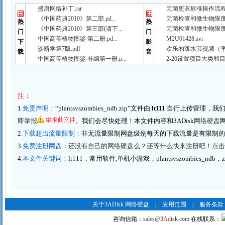
盛唐网络补丁.rar
无菌更衣标准操作流程（
《中国药典2010》第二部.pd...
无菌检查和微生物限度检
热
热
《中国药典2010》第三部(请下...
无菌检查和微生物限度检
门
门
中国高等植物图鉴 第二册.pd...
M2U01428.avi
下
影
诊断学第7版.pdf
欢乐的泼水节视频（李春
载
音
中国高等植物图鉴 补编第一册.p...
2-20设置项目大类和目
注：
1.
免责声明：
“plantsvszombies_ndb.zip”文件由
lt111
自行上传管理，我们
即举报
。我们会尽快处理！本文件内容和3ADisk
网络硬盘
2.
下载超出流量限制：
非无流量限制网盘级别每天的下载流量是有限制
3.
免费注册网盘：
还没有自己的网络硬盘么？还等什么快来注册吧！点击这里
4.
本文件关键词：
lt111，常用软件,单机小游戏，plantsvszombies_ndb，z
关于3ADisk 网络硬盘
|
应用范围
|
服务条款
咨询信箱：
sales@3
A
disk.com
在线联系：