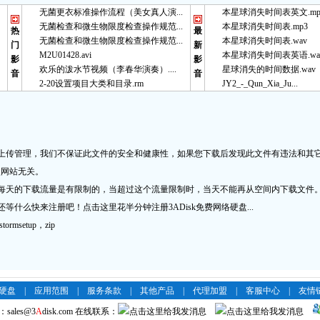
无菌更衣标准操作流程（美女真人演...
本星球消失时间表英文.mp
无菌检查和微生物限度检查操作规范...
本星球消失时间表.mp3
热
最
无菌检查和微生物限度检查操作规范...
本星球消失时间表.wav
门
新
M2U01428.avi
本星球消失时间表英语.wa
影
影
欢乐的泼水节视频（李春华演奏）....
星球消失的时间数据.wav
音
音
2-20设置项目大类和目录.rm
JY2_-_Qun_Xia_Ju...
上传管理，我们不保证此文件的安全和健康性，如果您下载后发现此文件有违法和其
盘
网站无关。
每天的下载流量是有限制的，当超过这个流量限制时，当天不能再从空间内下载文件
等什么快来注册吧！点击这里花半分钟注册3ADisk免费网络硬盘...
rmsetup，zip
络硬盘
|
应用范围
|
服务条款
|
其他产品
|
代理加盟
|
客服中心
|
友情
：
sales@3
A
disk.com
在线联系：