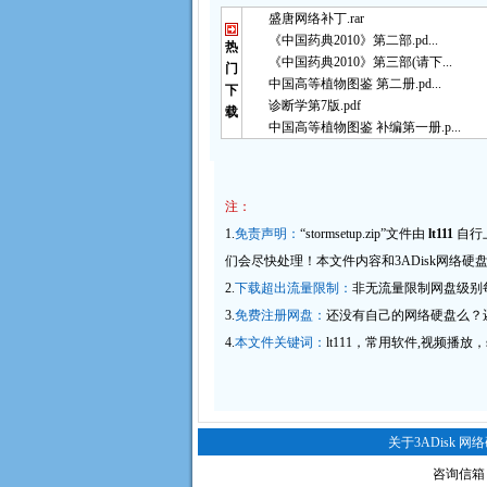
盛唐网络补丁.rar
《中国药典2010》第二部.pd...
热
《中国药典2010》第三部(请下...
门
中国高等植物图鉴 第二册.pd...
下
诊断学第7版.pdf
载
中国高等植物图鉴 补编第一册.p...
注：
1.
免责声明：
“stormsetup.zip”文件由
lt111
自行
们会尽快处理！本文件内容和3ADisk
网络硬
2.
下载超出流量限制：
非无流量限制网盘级别
3.
免费注册网盘：
还没有自己的网络硬盘么？还
4.
本文件关键词：
lt111，常用软件,视频播放，sto
关于3ADisk 网
咨询信箱