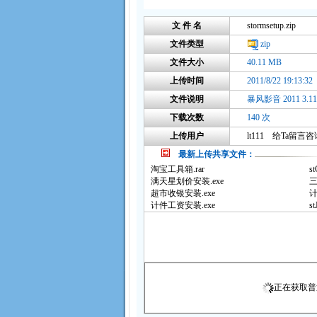
文 件 名
stormsetup.zip
文件类型
zip
文件大小
40.11 MB
上传时间
2011/8/22 19:13:32
文件说明
暴风影音 2011 3.11.
下载次数
140 次
上传用户
lt111
给Ta留言咨
最新上传共享文件：
淘宝工具箱.rar
st
满天星划价安装.exe
三
超市收银安装.exe
计
计件工资安装.exe
st
正在获取普通