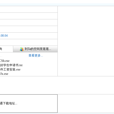
08.04
询
到Ta的空间里逛逛...
查看更多...
CSh.exe
好学生申请书.txt
件工资安装.exe
JJx.exe
下载地址...