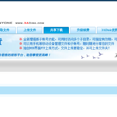
取文件
上传文件
共享下载
升级续费
3ADisk优