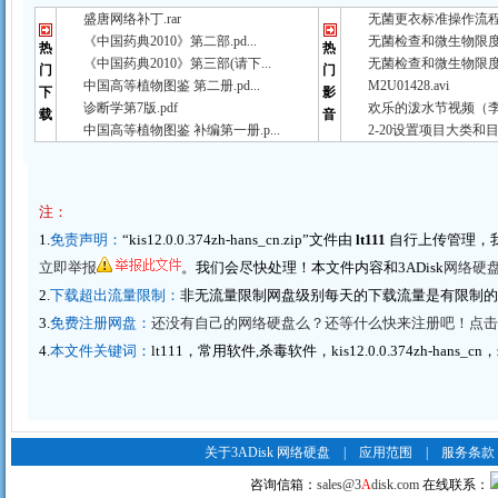
盛唐网络补丁.rar
无菌更衣标准操作流程（
《中国药典2010》第二部.pd...
无菌检查和微生物限度检
热
热
《中国药典2010》第三部(请下...
无菌检查和微生物限度检
门
门
中国高等植物图鉴 第二册.pd...
M2U01428.avi
下
影
诊断学第7版.pdf
欢乐的泼水节视频（李春
载
音
中国高等植物图鉴 补编第一册.p...
2-20设置项目大类和目
注：
1.
免责声明：
“kis12.0.0.374zh-hans_cn.zip”文件由
lt111
自行上传管理，
立即举报
。我们会尽快处理！本文件内容和3ADisk
网络硬
2.
下载超出流量限制：
非无流量限制网盘级别每天的下载流量是有限制
3.
免费注册网盘：
还没有自己的网络硬盘么？还等什么快来注册吧！点击这里
4.
本文件关键词：
lt111，常用软件,杀毒软件，kis12.0.0.374zh-hans_cn，
关于3ADisk 网络硬盘
|
应用范围
|
服务条款
咨询信箱：
sales@3
A
disk.com
在线联系：