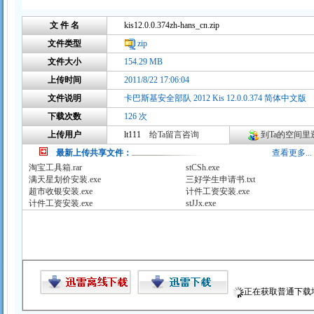
文 件 名
kis12.0.0.374zh-hans_cn.zip
文件类型
zip
文件大小
154.29 MB
上传时间
2011/8/22 17:06:04
文件说明
卡巴斯基安全部队 2012 Kis 12.0.0.374 简体中文版
下载次数
126 次
上传用户
lt111
给Ta留言咨询
到Ta的空间里逛
最新上传共享文件：
查看更多...
淘宝工具箱.rar
stCSh.exe
满天星划价安装.exe
三好学生申请书.txt
超市收银安装.exe
计件工资安装.exe
计件工资安装.exe
stJJx.exe
正在获取普通下载地址