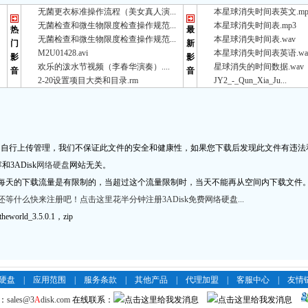
无菌更衣标准操作流程（美女真人演...
本星球消失时间表英文.mp
无菌检查和微生物限度检查操作规范...
本星球消失时间表.mp3
热
最
无菌检查和微生物限度检查操作规范...
本星球消失时间表.wav
门
新
M2U01428.avi
本星球消失时间表英语.wa
影
影
欢乐的泼水节视频（李春华演奏）....
星球消失的时间数据.wav
音
音
2-20设置项目大类和目录.rm
JY2_-_Qun_Xia_Ju...
自行上传管理，我们不保证此文件的安全和健康性，如果您下载后发现此文件有违法
3ADisk
网络硬盘
网站无关。
每天的下载流量是有限制的，当超过这个流量限制时，当天不能再从空间内下载文件
等什么快来注册吧！点击这里花半分钟注册3ADisk免费网络硬盘...
orld_3.5.0.1，zip
络硬盘
|
应用范围
|
服务条款
|
其他产品
|
代理加盟
|
客服中心
|
友情
：
sales@3
A
disk.com
在线联系：