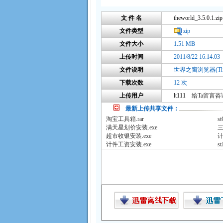
文 件 名
theworld_3.5.0.1.zip
文件类型
zip
文件大小
1.51 MB
上传时间
2011/8/22 16:14:03
文件说明
世界之窗浏览器(Thewo
下载次数
12 次
上传用户
lt111
给Ta留言咨
最新上传共享文件：
淘宝工具箱.rar
st
满天星划价安装.exe
三
超市收银安装.exe
计
计件工资安装.exe
st