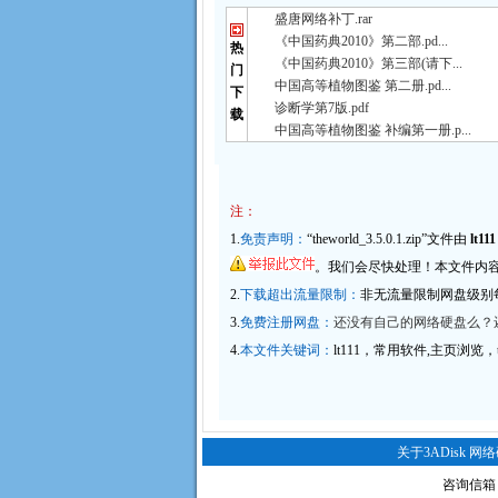
盛唐网络补丁.rar
《中国药典2010》第二部.pd...
热
《中国药典2010》第三部(请下...
门
中国高等植物图鉴 第二册.pd...
下
诊断学第7版.pdf
载
中国高等植物图鉴 补编第一册.p...
注：
1.
免责声明：
“theworld_3.5.0.1.zip”文件由
lt111
。我们会尽快处理！本文件内容和
2.
下载超出流量限制：
非无流量限制网盘级别
3.
免费注册网盘：
还没有自己的网络硬盘么？还
4.
本文件关键词：
lt111，常用软件,主页浏览，thew
关于3ADisk 网
咨询信箱