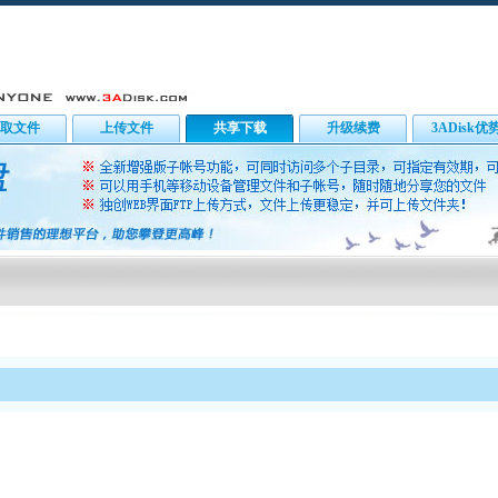
取文件
上传文件
共享下载
升级续费
3ADisk优