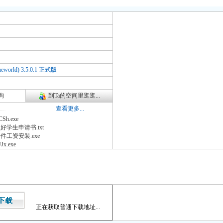
rld) 3.5.0.1 正式版
询
到Ta的空间里逛逛...
查看更多...
CSh.exe
好学生申请书.txt
件工资安装.exe
JJx.exe
正在获取普通下载地址...