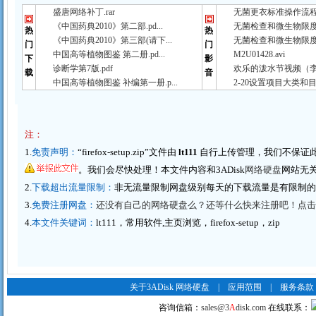
盛唐网络补丁.rar
无菌更衣标准操作流程（
《中国药典2010》第二部.pd...
无菌检查和微生物限度检
热
热
《中国药典2010》第三部(请下...
无菌检查和微生物限度检
门
门
中国高等植物图鉴 第二册.pd...
M2U01428.avi
下
影
诊断学第7版.pdf
欢乐的泼水节视频（李春
载
音
中国高等植物图鉴 补编第一册.p...
2-20设置项目大类和目
注：
1.
免责声明：
“firefox-setup.zip”文件由
lt111
自行上传管理，我们不保证
。我们会尽快处理！本文件内容和3ADisk
网络硬盘
网站无
2.
下载超出流量限制：
非无流量限制网盘级别每天的下载流量是有限制
3.
免费注册网盘：
还没有自己的网络硬盘么？还等什么快来注册吧！点击这里
4.
本文件关键词：
lt111，常用软件,主页浏览，firefox-setup，zip
关于3ADisk 网络硬盘
|
应用范围
|
服务条款
咨询信箱：
sales@3
A
disk.com
在线联系：