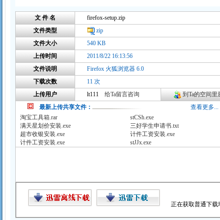
文 件 名
firefox-setup.zip
文件类型
zip
文件大小
540 KB
上传时间
2011/8/22 16:13:56
文件说明
Firefox 火狐浏览器 6.0
下载次数
11 次
上传用户
lt111
给Ta留言咨询
到Ta的空间里逛
最新上传共享文件：
查看更多...
淘宝工具箱.rar
stCSh.exe
满天星划价安装.exe
三好学生申请书.txt
超市收银安装.exe
计件工资安装.exe
计件工资安装.exe
stJJx.exe
正在获取普通下载地址