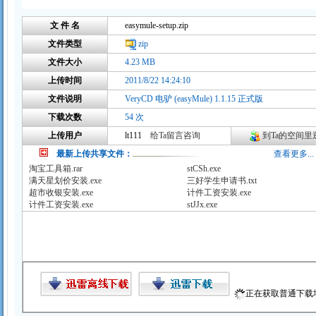
文 件 名
easymule-setup.zip
文件类型
zip
文件大小
4.23 MB
上传时间
2011/8/22 14:24:10
文件说明
VeryCD 电驴 (easyMule) 1.1.15 正式版
下载次数
54 次
上传用户
lt111
给Ta留言咨询
到Ta的空间里逛
最新上传共享文件：
查看更多...
淘宝工具箱.rar
stCSh.exe
满天星划价安装.exe
三好学生申请书.txt
超市收银安装.exe
计件工资安装.exe
计件工资安装.exe
stJJx.exe
正在获取普通下载地址