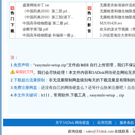
盛唐网络补丁.rar
无菌更衣标准操作流程（
《中国药典2010》第二部.pd...
无菌检查和微生物限度检
热
热
《中国药典2010》第三部(请下...
无菌检查和微生物限度检
门
门
中国高等植物图鉴 第二册.pd...
M2U01428.avi
下
影
诊断学第7版.pdf
欢乐的泼水节视频（李春
载
音
中国高等植物图鉴 补编第一册.p...
2-20设置项目大类和目
注：
1.
免责声明：
“easymule-setup.zip”文件由
lt111
自行上传管理，我们不保
。我们会尽快处理！本文件内容和3ADisk
网络硬盘
网站无
2.
下载超出流量限制：
非无流量限制网盘级别每天的下载流量是有限制
3.
免费注册网盘：
还没有自己的网络硬盘么？还等什么快来注册吧！点击这里
4.
本文件关键词：
lt111，常用软件,下载工具，easymule-setup，zip
关于3ADisk 网络硬盘
|
应用范围
|
服务条款
咨询信箱：
sales@3
A
disk.com
在线联系：