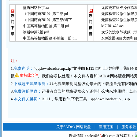
盛唐网络补丁.rar
无菌更衣标准操作流程（
《中国药典2010》第二部.pd...
无菌检查和微生物限度检
热
热
《中国药典2010》第三部(请下...
无菌检查和微生物限度检
门
门
中国高等植物图鉴 第二册.pd...
M2U01428.avi
下
影
诊断学第7版.pdf
欢乐的泼水节视频（李春
载
音
中国高等植物图鉴 补编第一册.p...
2-20设置项目大类和目
注：
1.
免责声明：
“qqdownloadsetup.zip”文件由
lt111
自行上传管理，我们不
报
。我们会尽快处理！本文件内容和3ADisk
网络硬盘
网站
2.
下载超出流量限制：
非无流量限制网盘级别每天的下载流量是有限制
3.
免费注册网盘：
还没有自己的网络硬盘么？还等什么快来注册吧！点击这里
4.
本文件关键词：
lt111，常用软件,下载工具，qqdownloadsetup，zip
关于3ADisk 网络硬盘
|
应用范围
|
服务条款
咨询信箱：
sales@3
A
disk.com
在线联系：