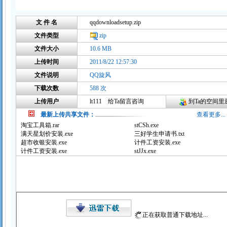
文 件 名
qqdownloadsetup.zip
文件类型
zip
文件大小
10.6 MB
上传时间
2011/8/22 12:57:30
文件说明
QQ旋风
下载次数
588 次
上传用户
lt111
给Ta留言咨询
到Ta的空间里逛
最新上传共享文件：
查看更多...
淘宝工具箱.rar
stCSh.exe
满天星划价安装.exe
三好学生申请书.txt
超市收银安装.exe
计件工资安装.exe
计件工资安装.exe
stJJx.exe
正在获取普通下载地址...