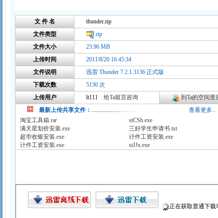
文 件 名
thunder.zip
文件类型
zip
文件大小
23.96 MB
上传时间
2011/8/20 16:45:34
文件说明
迅雷 Thunder 7.2.1.3136 正式版
下载次数
5130 次
上传用户
lt111
给Ta留言咨询
到Ta的空间里逛
最新上传共享文件：
查看更多...
淘宝工具箱.rar
stCSh.exe
满天星划价安装.exe
三好学生申请书.txt
超市收银安装.exe
计件工资安装.exe
计件工资安装.exe
stJJx.exe