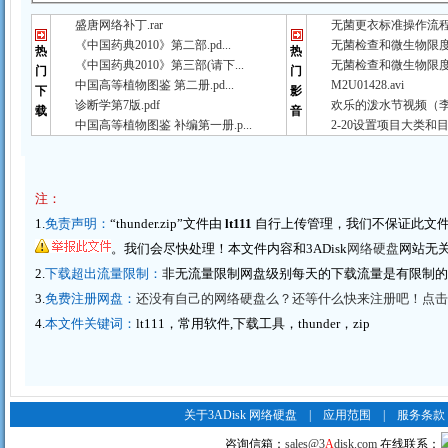
盛唐网络补丁.rar
无菌更衣标准操作流程（
《中国药典2010》第二部.pd...
无菌检查和微生物限度检
热
热
《中国药典2010》第三部(请下...
无菌检查和微生物限度检
门
门
中国高等植物图鉴 第二册.pd...
M2U01428.avi
下
影
诊断学第7版.pdf
欢乐的泼水节视频（李春
载
音
中国高等植物图鉴 补编第一册.p...
2-20设置项目大类和目
注：
1.
免责声明：
“thunder.zip”文件由
lt111
自行上传管理，我们不保证此文
。我们会尽快处理！本文件内容和3ADisk
网络硬盘
网站无
2.
下载超出流量限制：
非无流量限制网盘级别每天的下载流量是有限制
3.
免费注册网盘：
还没有自己的网络硬盘么？还等什么快来注册吧！点击这里
4.
本文件关键词：
lt111，常用软件,下载工具，thunder，zip
关于3ADisk 网络硬盘
|
应用范围
|
服务条款
咨询信箱：
sales@3
A
disk.com
在线联系：